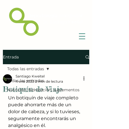
Entrada
Todas las entradas
Santiago Kweitel
Todas las entradas
4 ene 2023
2 min de lectura
Botiquín de Viaje
Nutrición, hidratación, suplementos
Un botiquín de viaje completo 
puede ahorrarte más de un 
dolor de cabeza, y si lo tuvieses, 
seguramente encontrarás un 
analgésico en él.