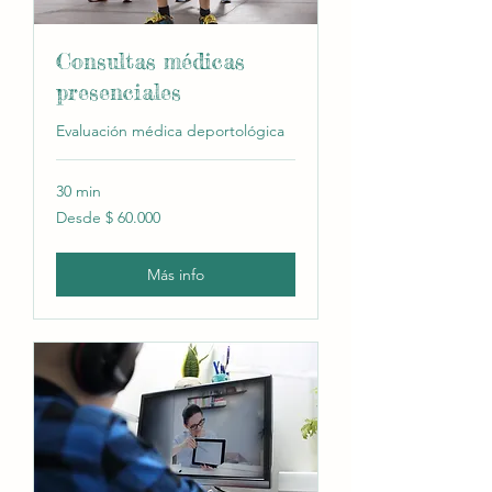
Consultas médicas
presenciales
Evaluación médica deportológica
30 min
Desde
Desde $ 60.000
60.000
pesos
argentinos
Más info