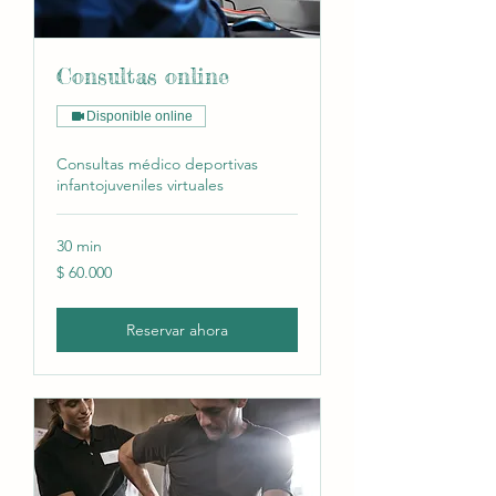
Consultas online
Disponible online
Consultas médico deportivas
infantojuveniles virtuales
30 min
60.000
$ 60.000
pesos
argentinos
Reservar ahora