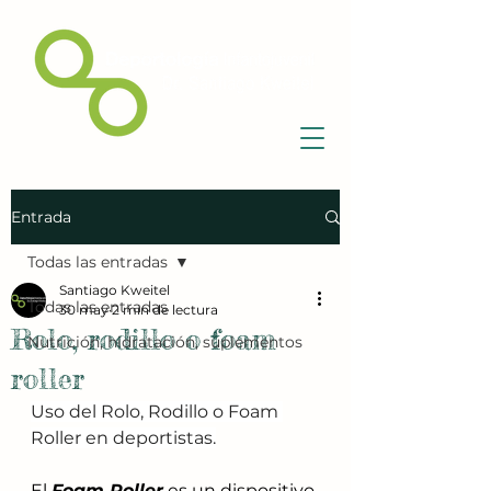
Entrada
Todas las entradas
Santiago Kweitel
Todas las entradas
30 may
2 min de lectura
Rolo, rodillo o foam
Nutrición, hidratación, suplementos
roller
Uso del Rolo, Rodillo o Foam 
Roller en deportistas.
El 
Foam Roller
 es un dispositivo 