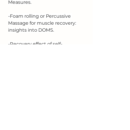
Measures.
-Foam rolling or Percussive 
Massage for muscle recovery: 
insights into DOMS.
-Recovery effect of self-
myofascial release treatment 
using different type of foam 
rollers
Ver todo
Entradas recientes