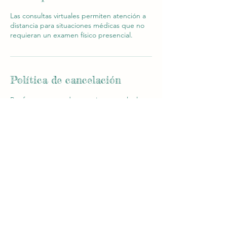
Las consultas virtuales permiten atención a
distancia para situaciones médicas que no
requieran un examen físico presencial.
Política de cancelación
Por favor en caso de necesitar cancelar la
cita, realizarlo con 24hs de anticipación.
El Dr. Santiago Kweitel atiende en el horario
programado, por lo cual agradeceremos
PUNTUALIDAD.
Datos de contacto
santiagokweitel@gmail.com