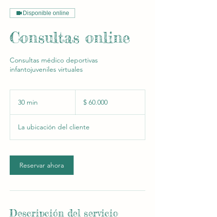
Disponible online
Consultas online
Consultas médico deportivas
infantojuveniles virtuales
60.000
pesos
30 min
3
$ 60.000
argentinos
0
La ubicación del cliente
m
i
n
Reservar ahora
Descripción del servicio